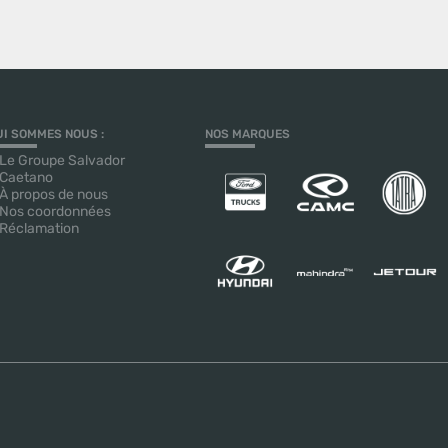
UI SOMMES NOUS :
NOS MARQUES
Le Groupe Salvador
Caetano
À propos de nous
Nos coordonnées
Réclamation