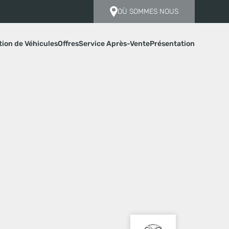
OÙ SOMMES NOUS
tion de Véhicules
Offres
Service Après-Vente
Présentation