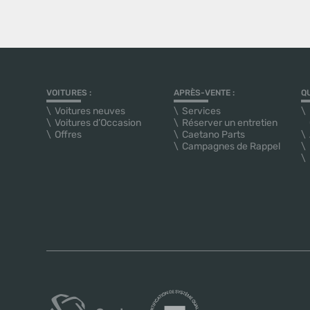
VOITURES :
APRÈS-VENTE :
Q
Voitures neuves
Services
Voitures d’Occasion
Réserver un entretien
Offres
Caetano Parts
Campagnes de Rappel